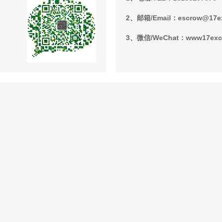
2、邮箱/Email：escrow@17e
3、微信/WeChat：www17ex